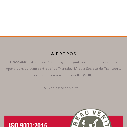
A PROPOS
TRANSAMO est une société anonyme, ayant pour actionnaires deux
opérateurs de transport public : Transdev SA et la Société de Transports
intercommunaux de Bruxelles (STIB).
Suivez notre actualité :