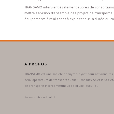
TRANSAMO intervient également auprès de consortiums, d
mettre sa vision d’ensemble des projets de transport au 
équipements à réaliser et à exploiter sur la durée du co
A PROPOS
TRANSAMO est une société anonyme, ayant pour actionnaires
deux opérateurs de transport public : Transdev SA et la Sociét
de Transports intercommunaux de Bruxelles (STIB).
Suivez notre actualité :