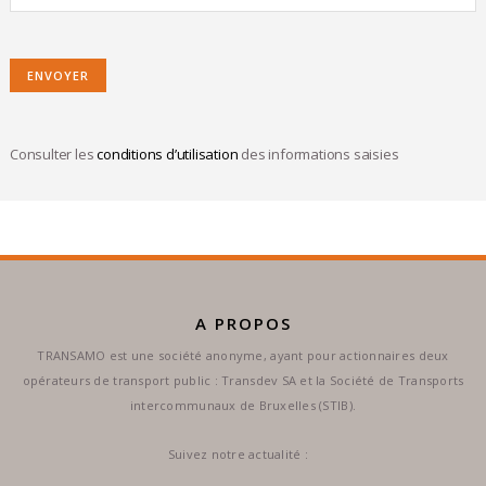
Consulter les
conditions d’utilisation
des informations saisies
A PROPOS
TRANSAMO est une société anonyme, ayant pour actionnaires deux
opérateurs de transport public : Transdev SA et la Société de Transports
intercommunaux de Bruxelles (STIB).
Suivez notre actualité :