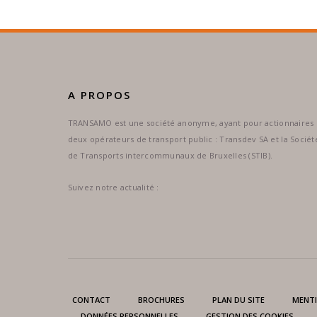
A PROPOS
TRANSAMO est une société anonyme, ayant pour actionnaires
deux opérateurs de transport public : Transdev SA et la Sociét
de Transports intercommunaux de Bruxelles (STIB).
Suivez notre actualité :
CONTACT
BROCHURES
PLAN DU SITE
MENTI
DONNÉES PERSONNELLES
GESTION DES COOKIES