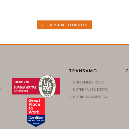
RETOUR AUX RÉFÉRENCES
TRANSAMO
C
QUI SOMMES-NOUS?
é
NOTRE RAISON D’ÊTRE
NOTRE ORGANISATION
P