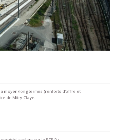
 à moyen/long termes (renforts d’offre et
ire de Mitry Claye.
matériel roulant sur le RER B :