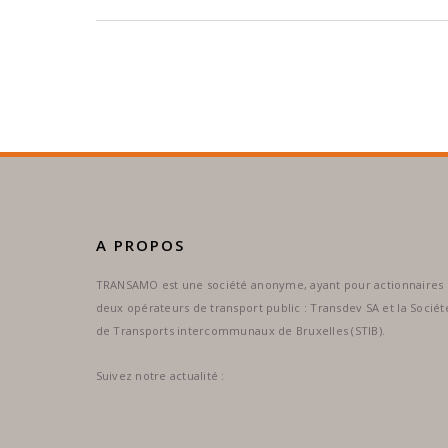
A PROPOS
TRANSAMO est une société anonyme, ayant pour actionnaires
deux opérateurs de transport public : Transdev SA et la Sociét
de Transports intercommunaux de Bruxelles (STIB).
Suivez notre actualité :