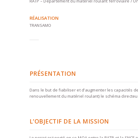
RATP – Département du matériel roulant ferroviaire / 
RÉALISATION
TRANSAMO
PRÉSENTATION
Dans le but de fiabiliser et d’augmenter les capacités 
renouvellement du matériel roulant) le schéma directeur d
L’OBJECTIF DE LA MISSION
Le projet est porté en co-MOA entre la RATP et la SNCF e