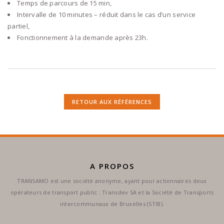
Temps de parcours de 15 min,
Intervalle de 10 minutes – réduit dans le cas d’un service
partiel,
Fonctionnement à la demande après 23h.
RETOUR AUX RÉFÉRENCES
A PROPOS
TRANSAMO est une société anonyme, ayant pour actionnaires deux
opérateurs de transport public : Transdev SA et la Société de Transports
intercommunaux de Bruxelles (STIB).