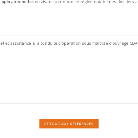
s opérationnelles
en visant la conformité règlementaire des dossiers 
jet et assistance à la conduite d’opération sous maitrise d’ouvrage CDA 
RETOUR AUX RÉFÉRENCES