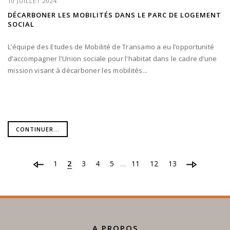
10 JUILLET 2024
DÉCARBONER LES MOBILITÉS DANS LE PARC DE LOGEMENT
SOCIAL
L’équipe des Etudes de Mobilité de Transamo a eu l’opportunité
d’accompagner l'Union sociale pour l'habitat dans le cadre d’une
mission visant à décarboner les mobilités...
CONTINUER...
1
2
3
4
5
11
12
13
…
A PROPOS